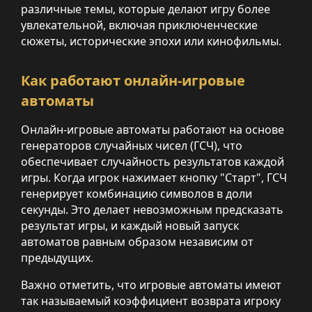
различные темы, которые делают игру более
увлекательной, включая приключенческие
сюжеты, исторические эпохи или кинофильмы.
Как работают онлайн-игровые
автоматы
Онлайн-игровые автоматы работают на основе
генераторов случайных чисел (ГСЧ), что
обеспечивает случайность результатов каждой
игры. Когда игрок нажимает кнопку "Старт", ГСЧ
генерирует комбинацию символов в доли
секунды. Это делает невозможным предсказать
результат игры, и каждый новый запуск
автоматов равным образом независим от
предыдущих.
Важно отметить, что игровые автоматы имеют
так называемый коэффициент возврата игроку