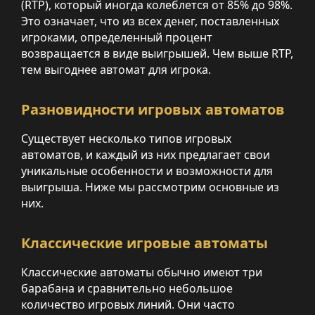
(RTP), который иногда колеблется от 85% до 98%.
Это означает, что из всех денег, поставленных
игроками, определенный процент
возвращается в виде выигрышей. Чем выше RTP,
тем выгоднее автомат для игрока.
Разновидности игровых автоматов
Существует несколько типов игровых
автоматов, и каждый из них предлагает свои
уникальные особенности и возможности для
выигрыша. Ниже мы рассмотрим основные из
них.
Классические игровые автоматы
Классические автоматы обычно имеют три
барабана и сравнительно небольшое
количество игровых линий. Они часто