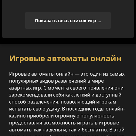
Показать весь список игр ...
Игровые автоматы онлайн
Игровые автоматы онлайн — это один из самых
популярных видов развлечений в мире
азартных игр. С момента своего появления они
зарекомендовали себя как легкий и доступный
способ развлечения, позволяющий игрокам
испытать свою удачу. В последние годы
онлайн-
казино
приобрели огромную популярность,
предоставляя возможность
играть в игровые
автоматы
как на деньги, так и бесплатно. В этой