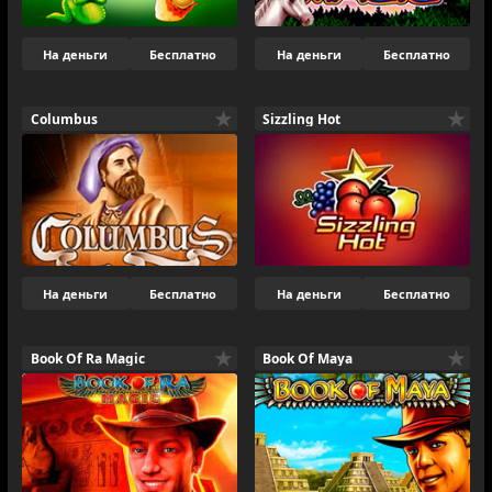
На деньги
Бесплатно
На деньги
Бесплатно
★
★
Columbus
Sizzling Hot
На деньги
Бесплатно
На деньги
Бесплатно
★
★
Book Of Ra Magic
Book Of Maya