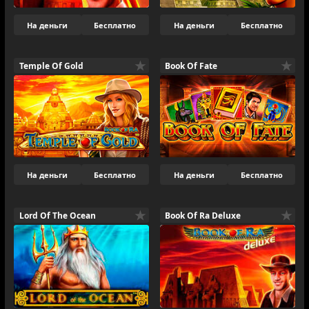
На деньги
Бесплатно
На деньги
Бесплатно
★
★
Temple Of Gold
Book Of Fate
На деньги
Бесплатно
На деньги
Бесплатно
★
★
Lord Of The Ocean
Book Of Ra Deluxe