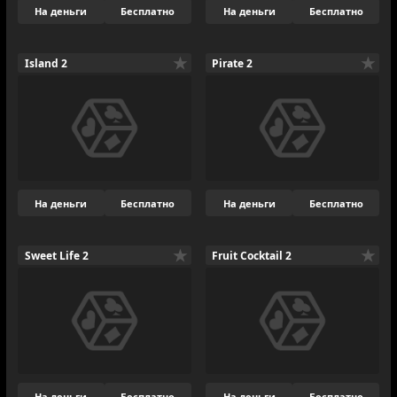
На деньги
Бесплатно
На деньги
Бесплатно
★
★
Island 2
Pirate 2
На деньги
Бесплатно
На деньги
Бесплатно
★
★
Sweet Life 2
Fruit Cocktail 2
На деньги
Бесплатно
На деньги
Бесплатно