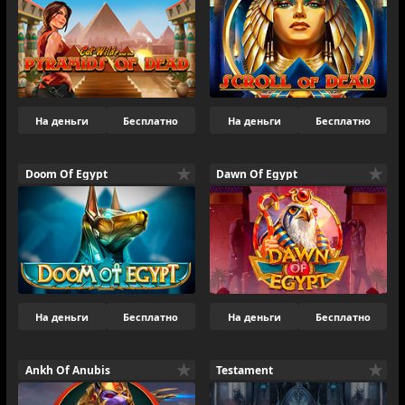
На деньги
Бесплатно
На деньги
Бесплатно
★
★
Doom Of Egypt
Dawn Of Egypt
На деньги
Бесплатно
На деньги
Бесплатно
★
★
Ankh Of Anubis
Testament