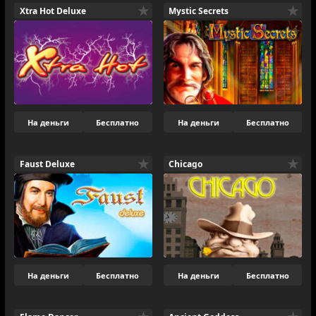
★
★
Xtra Hot Deluxe
Mystic Secrets
На деньги
Бесплатно
На деньги
Бесплатно
★
★
Faust Deluxe
Chicago
На деньги
Бесплатно
На деньги
Бесплатно