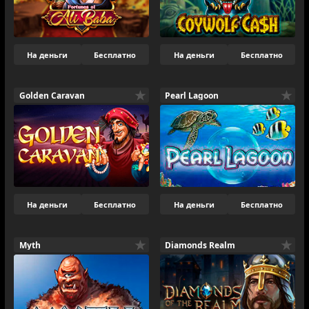
На деньги
Бесплатно
На деньги
Бесплатно
★
★
Golden Caravan
Pearl Lagoon
На деньги
Бесплатно
На деньги
Бесплатно
★
★
Myth
Diamonds Realm