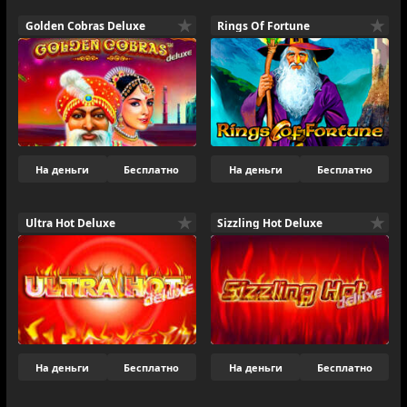
★
★
Golden Cobras Deluxe
Rings Of Fortune
На деньги
Бесплатно
На деньги
Бесплатно
★
★
Ultra Hot Deluxe
Sizzling Hot Deluxe
На деньги
Бесплатно
На деньги
Бесплатно