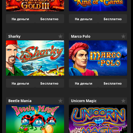
На деньги
Бесплатно
На деньги
Бесплатно
★
★
Sharky
Marco Polo
На деньги
Бесплатно
На деньги
Бесплатно
★
★
Beetle Mania
Unicorn Magic