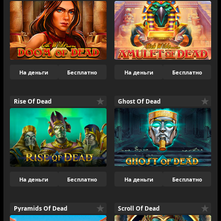
На деньги
Бесплатно
На деньги
Бесплатно
★
★
Rise Of Dead
Ghost Of Dead
На деньги
Бесплатно
На деньги
Бесплатно
★
★
Pyramids Of Dead
Scroll Of Dead