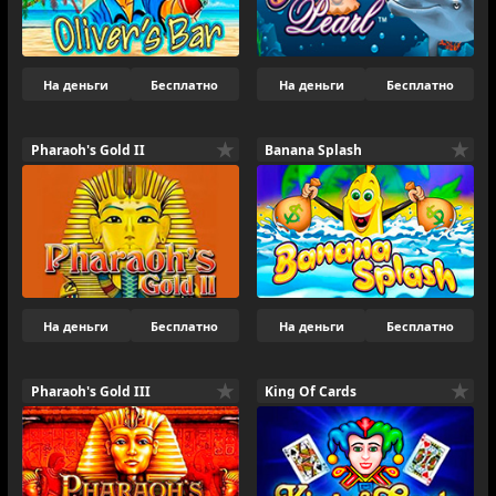
На деньги
Бесплатно
На деньги
Бесплатно
★
★
Pharaoh's Gold II
Banana Splash
На деньги
Бесплатно
На деньги
Бесплатно
★
★
Pharaoh's Gold III
King Of Cards