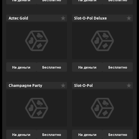
★
★
Aztec Gold
Slot-O-Pol Deluxe
На деньги
Бесплатно
На деньги
Бесплатно
★
★
Champagne Party
Slot-O-Pol
На деньги
Бесплатно
На деньги
Бесплатно