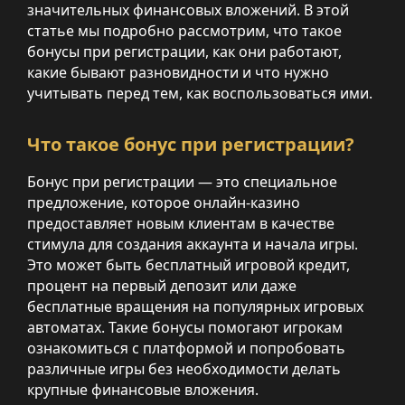
значительных финансовых вложений. В этой
статье мы подробно рассмотрим, что такое
бонусы при регистрации, как они работают,
какие бывают разновидности и что нужно
учитывать перед тем, как воспользоваться ими.
Что такое бонус при регистрации?
Бонус при регистрации — это специальное
предложение, которое онлайн-казино
предоставляет новым клиентам в качестве
стимула для создания аккаунта и начала игры.
Это может быть бесплатный игровой кредит,
процент на первый депозит или даже
бесплатные вращения
на популярных игровых
автоматах. Такие бонусы помогают игрокам
ознакомиться с платформой и попробовать
различные игры без необходимости делать
крупные финансовые вложения.