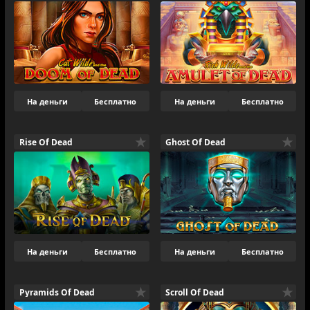
На деньги
Бесплатно
На деньги
Бесплатно
★
★
Rise Of Dead
Ghost Of Dead
На деньги
Бесплатно
На деньги
Бесплатно
★
★
Pyramids Of Dead
Scroll Of Dead