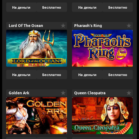
На деньги
Бесплатно
На деньги
Бесплатно
★
★
Lord Of The Ocean
Pharaoh's Ring
На деньги
Бесплатно
На деньги
Бесплатно
★
★
Golden Ark
Queen Cleopatra