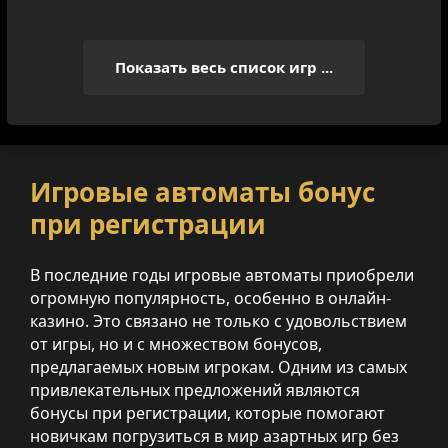
Показать весь список игр ...
Игровые автоматы бонус
при регистрации
В последние годы
игровые автоматы
приобрели
огромную популярность, особенно в
онлайн-
казино
. Это связано не только с удовольствием
от игры, но и с множеством бонусов,
предлагаемых новым игрокам. Одним из самых
привлекательных предложений являются
бонусы при регистрации, которые помогают
новичкам погрузиться в мир азартных игр без