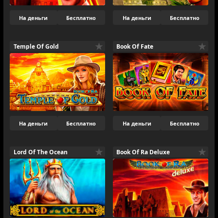
На деньги
Бесплатно
На деньги
Бесплатно
★
★
Temple Of Gold
Book Of Fate
На деньги
Бесплатно
На деньги
Бесплатно
★
★
Lord Of The Ocean
Book Of Ra Deluxe