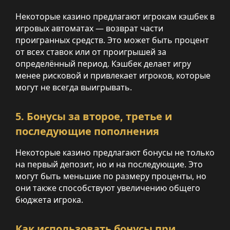
Некоторые казино предлагают игрокам
кэшбек в
игровых автоматах
— возврат части
проигранных средств. Это может быть процент
от всех ставок или от проигрышей за
определённый период. Кэшбек делает игру
менее рисковой и привлекает игроков, которые
могут не всегда выигрывать.
5. Бонусы за второе, третье и
последующие пополнения
Некоторые казино предлагают бонусы не только
на первый депозит, но и на последующие. Это
могут быть меньшие по размеру проценты, но
они также способствуют увеличению общего
бюджета игрока.
Как использовать бонусы при