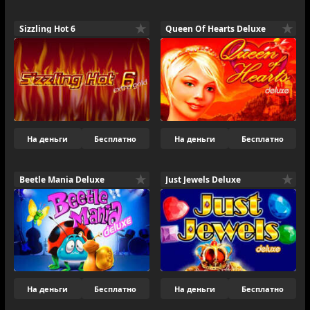
★
★
Sizzling Hot 6
Queen Of Hearts Deluxe
На деньги
Бесплатно
На деньги
Бесплатно
★
★
Beetle Mania Deluxe
Just Jewels Deluxe
На деньги
Бесплатно
На деньги
Бесплатно