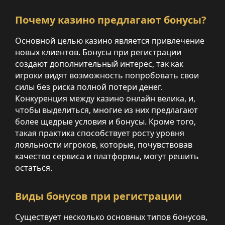
Почему казино предлагают бонусы?
Основной целью
казино
является привлечение
новых клиентов. Бонусы при регистрации
создают дополнительный интерес, так как
игроки видят возможность попробовать свои
силы без риска полной потери денег.
Конкуренция между
казино онлайн
велика, и,
чтобы выделиться, многие из них предлагают
более щедрые условия и бонусы. Кроме того,
такая практика способствует росту уровня
лояльности игроков, которые, почувствовав
качество сервиса и платформы, могут решить
остаться.
Виды бонусов при регистрации
Существует несколько основных типов бонусов,