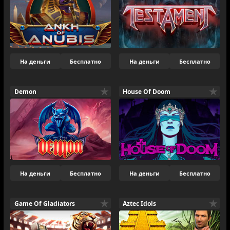
На деньги
Бесплатно
На деньги
Бесплатно
★
★
Demon
House Of Doom
На деньги
Бесплатно
На деньги
Бесплатно
★
★
Game Of Gladiators
Aztec Idols