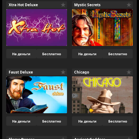
★
★
Xtra Hot Deluxe
Mystic Secrets
На деньги
Бесплатно
На деньги
Бесплатно
★
★
Faust Deluxe
Chicago
На деньги
Бесплатно
На деньги
Бесплатно