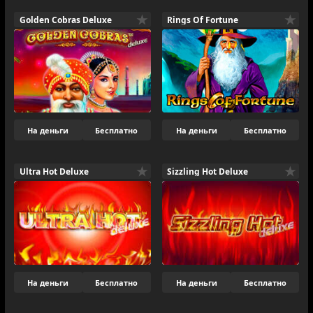
★
★
Golden Cobras Deluxe
Rings Of Fortune
На деньги
Бесплатно
На деньги
Бесплатно
★
★
Ultra Hot Deluxe
Sizzling Hot Deluxe
На деньги
Бесплатно
На деньги
Бесплатно