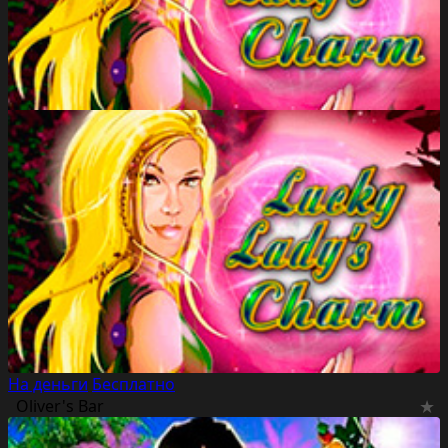
На деньги
Бесплатно
★
Oliver's Bar