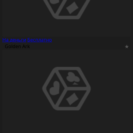
На деньги
Бесплатно
★
Golden Ark