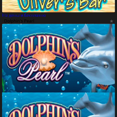
На деньги
Бесплатно
★
Dolphin's Pearl