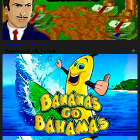
На деньги
Бесплатно
★
Bananas Go Bahamas