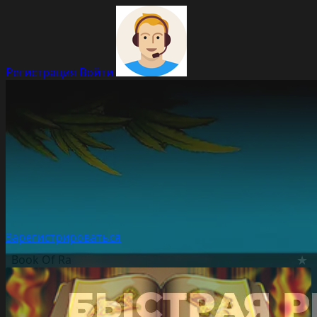
Регистрация
Войти
Зарегистрироваться
★
Book Of Ra