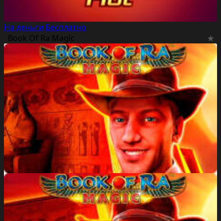
На деньги
Бесплатно
★
Book Of Ra Magic