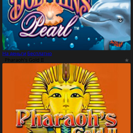
На деньги
Бесплатно
★
Pharaoh's Gold II